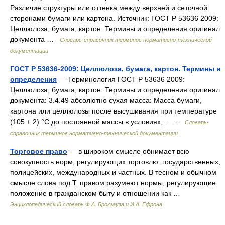
Различие структуры или оттенка между верхней и сеточной
сторонами бумаги или картона. Источник: ГОСТ Р 53636 2009:
Целлюлоза, бумага, картон. Термины и определения оригинал
документа …
Словарь-справочник терминов нормативно-технической
документации
ГОСТ Р 53636-2009: Целлюлоза, бумага, картон. Термины и
определения
— Терминология ГОСТ Р 53636 2009:
Целлюлоза, бумага, картон. Термины и определения оригинал
документа: 3.4.49 абсолютно сухая масса: Масса бумаги,
картона или целлюлозы после высушивания при температуре
(105 ± 2) °С до постоянной массы в условиях,… …
Словарь-
справочник терминов нормативно-технической документации
Торговое право
— в широком смысле обнимает всю
совокупность норм, регулирующих торговлю: государственных,
полицейских, международных и частных. В тесном и обычном
смысле слова под Т. правом разумеют нормы, регулирующие
положение в гражданском быту и отношении как …
Энциклопедический словарь Ф.А. Брокгауза и И.А. Ефрона